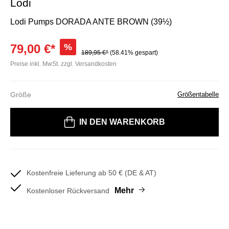
Lodi
Lodi Pumps DORADA ANTE BROWN (39½)
79,00 €*
%
189,95 €*
(58.41% gespart)
Preise inkl. MwSt. zzgl. Versandkosten
Größe
Größentabelle
Bitte wählen Sie eine Größe
IN DEN WARENKORB
Kostenfreie Lieferung ab 50 € (DE & AT)
Mehr
Kostenloser Rückversand