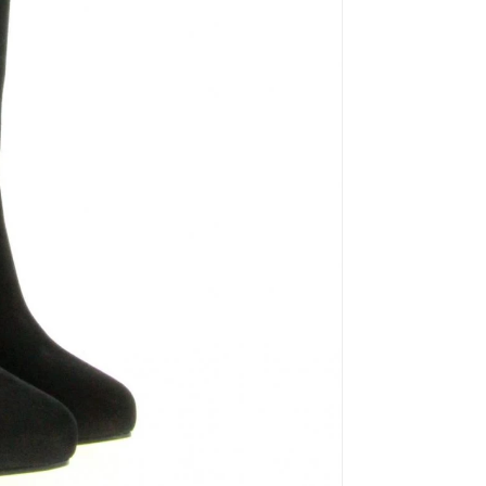
Mou
Kandahar
Moma
Kate Libertine
Mosaic
Kennel & Schmenger
N
Kroll
L
Nero Giardini
Nan-Ku Couture
La Badia
New Italia Shoes
O
Odare
Oscar Sport