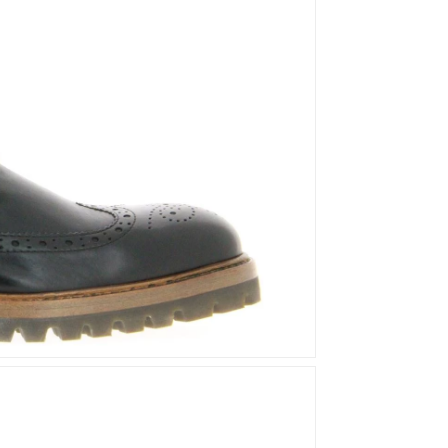
Mou
Kandahar
Moma
Kate Libertine
Mosaic
Kennel & Schmenger
N
Kroll
L
Nero Giardini
Nan-Ku Couture
La Badia
New Italia Shoes
O
Odare
Oscar Sport