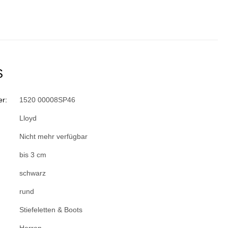
S
r:
1520 00008SP46
Lloyd
Nicht mehr verfügbar
bis 3 cm
schwarz
rund
Stiefeletten & Boots
Herren