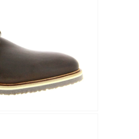
Mou
Kandahar
Moma
Kate Libertine
Mosaic
Kennel & Schmenger
N
Kroll
L
Nero Giardini
Nan-Ku Couture
La Badia
New Italia Shoes
O
Odare
Oscar Sport