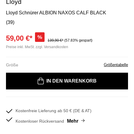
Lloyd
Lloyd Schnürer ALBION NAXOS CALF BLACK
(39)
59,00 €*
%
139,90 €*
(57.83% gespart)
Preise inkl. MwSt. zzgl. Versandkosten
Größe
Größentabelle
Bitte wählen Sie eine Größe
IN DEN WARENKORB
Kostenfreie Lieferung ab 50 € (DE & AT)
Mehr
Kostenloser Rückversand