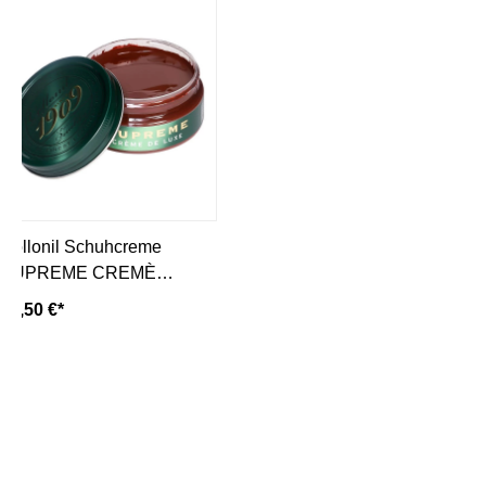
Collonil Schuhcreme
SUPREME CREMÈ
DELUXE MITTELBRAUN
11,50 €*