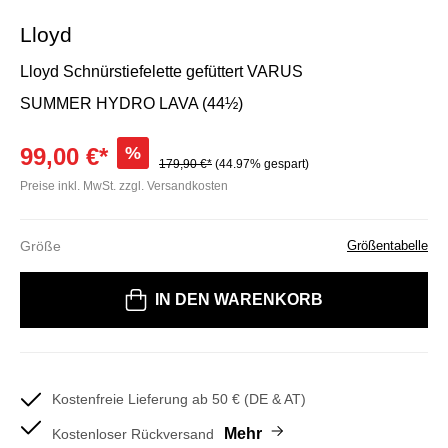
Lloyd
Lloyd Schnürstiefelette gefüttert VARUS
SUMMER HYDRO LAVA (44½)
99,00 €*
%
179,90 €*
(44.97% gespart)
Preise inkl. MwSt. zzgl. Versandkosten
Größe
Größentabelle
Bitte wählen Sie eine Größe
IN DEN WARENKORB
Kostenfreie Lieferung ab 50 € (DE & AT)
Mehr
Kostenloser Rückversand