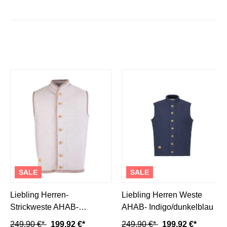
SALE
SALE
Liebling Herren-
Liebling Herren Weste
Strickweste AHAB-
AHAB- Indigo/dunkelblau
marmor/trüffel
249,90 €*
199,92 €*
249,90 €*
199,92 €*