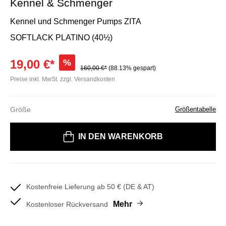
Kennel & Schmenger
Kennel und Schmenger Pumps ZITA
SOFTLACK PLATINO (40½)
19,00 €*
%
160,00 €*
(88.13% gespart)
Preise inkl. MwSt. zzgl. Versandkosten
Größe
Größentabelle
Bitte wählen Sie eine Größe
IN DEN WARENKORB
Kostenfreie Lieferung ab 50 € (DE & AT)
Mehr
Kostenloser Rückversand