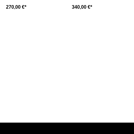
tobacco/ mittelbraun
wood
270,00 €*
340,00 €*