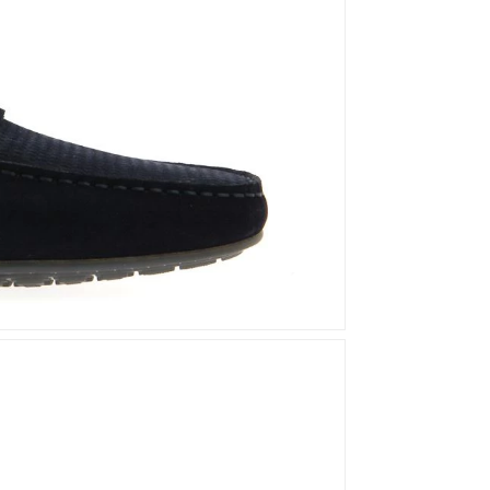
Mou
Kandahar
Moma
Kate Libertine
Mosaic
Kennel & Schmenger
N
Kroll
L
Nero Giardini
Nan-Ku Couture
La Badia
New Italia Shoes
O
Odare
Oscar Sport