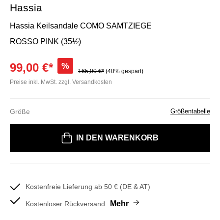
Hassia
Hassia Keilsandale COMO SAMTZIEGE
ROSSO PINK (35½)
99,00 €*
%
165,00 €*
(40% gespart)
Preise inkl. MwSt. zzgl. Versandkosten
Größe
Größentabelle
Bitte wählen Sie eine Größe
IN DEN WARENKORB
Kostenfreie Lieferung ab 50 € (DE & AT)
Mehr
Kostenloser Rückversand