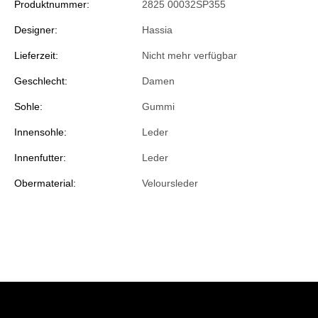
Produktnummer:
2825 00032SP355
Designer:
Hassia
Lieferzeit:
Nicht mehr verfügbar
Geschlecht:
Damen
Sohle:
Gummi
Innensohle:
Leder
Innenfutter:
Leder
Obermaterial:
Veloursleder