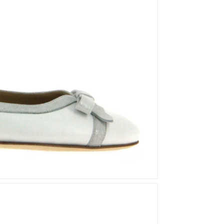
Mou
Kandahar
Moma
Kate Libertine
Mosaic
Kennel & Schmenger
N
Kroll
L
Nero Giardini
Nan-Ku Couture
La Badia
New Italia Shoes
O
Odare
Oscar Sport