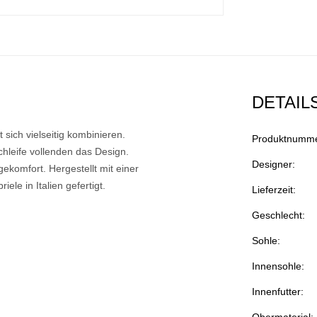
DETAIL
 sich vielseitig kombinieren.
Produktnumme
Schleife vollenden das Design.
Designer:
ekomfort. Hergestellt mit einer
ele in Italien gefertigt.
Lieferzeit:
Geschlecht:
Sohle:
Innensohle:
Innenfutter:
Obermaterial: