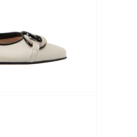
Mou
Kandahar
Moma
Kate Libertine
Mosaic
Kennel & Schmenger
N
Kroll
L
Nero Giardini
Nan-Ku Couture
La Badia
New Italia Shoes
O
Odare
Oscar Sport