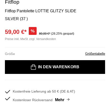
Fitflop
Fitflop Pantolette LOTTIE GLITZY SLIDE
SILVER (37 )
59,00 €*
%
80,00 €*
(26.25% gespart)
Preise inkl. MwSt. zzgl. Versandkosten
Größe
Größentabelle
Bitte wählen Sie eine Größe
IN DEN WARENKORB
Kostenfreie Lieferung ab 50 € (DE & AT)
Mehr
Kostenloser Rückversand