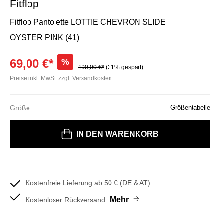
Fitflop
Fitflop Pantolette LOTTIE CHEVRON SLIDE
OYSTER PINK (41)
69,00 €*
%
100,00 €*
(31% gespart)
Preise inkl. MwSt. zzgl. Versandkosten
Größe
Größentabelle
Bitte wählen Sie eine Größe
IN DEN WARENKORB
Kostenfreie Lieferung ab 50 € (DE & AT)
Mehr
Kostenloser Rückversand