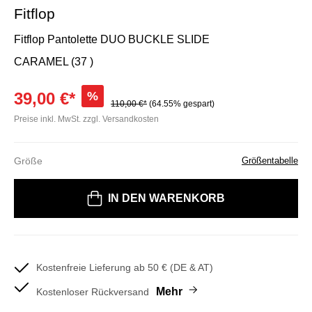
Fitflop
Fitflop Pantolette DUO BUCKLE SLIDE
CARAMEL (37 )
39,00 €*
%
110,00 €*
(64.55% gespart)
Preise inkl. MwSt. zzgl. Versandkosten
Größe
Größentabelle
Bitte wählen Sie eine Größe
IN DEN WARENKORB
Kostenfreie Lieferung ab 50 € (DE & AT)
Mehr
Kostenloser Rückversand