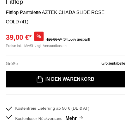
Fitflop
Fitflop Pantolette AZTEK CHADA SLIDE ROSE
GOLD (41)
39,00 €*
%
110,00 €*
(64.55% gespart)
Preise inkl. MwSt. zzgl. Versandkosten
Größe
Größentabelle
Bitte wählen Sie eine Größe
IN DEN WARENKORB
Kostenfreie Lieferung ab 50 € (DE & AT)
Mehr
Kostenloser Rückversand