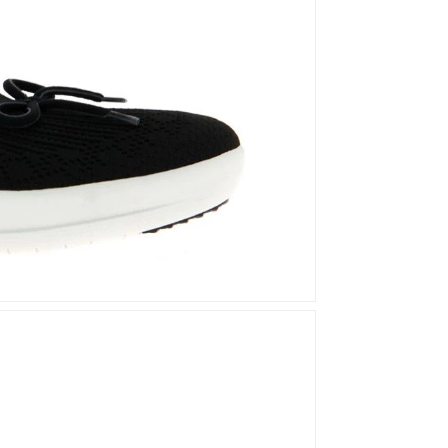
Mou
Kandahar
Moma
Kate Libertine
Mosaic
Kennel & Schmenger
N
Kroll
L
Nero Giardini
Nan-Ku Couture
La Badia
New Italia Shoes
O
Odare
Oscar Sport