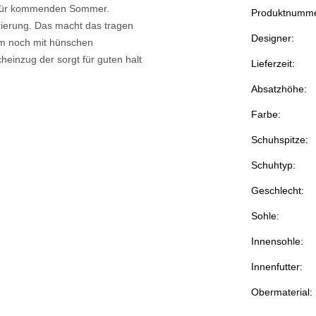
ite für kommenden Sommer.
Produktnumme
orierung. Das macht das tragen
Designer:
em noch mit hünschen
cheinzug der sorgt für guten halt
Lieferzeit:
Absatzhöhe:
Farbe:
Schuhspitze:
Schuhtyp:
Geschlecht:
Sohle:
Innensohle:
Innenfutter:
Obermaterial: