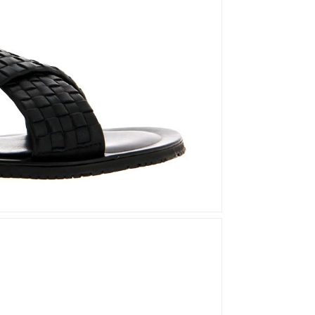
Mou
Kandahar
Moma
Kate Libertine
Mosaic
Kennel & Schmenger
N
Kroll
L
Nero Giardini
Nan-Ku Couture
La Badia
New Italia Shoes
O
Odare
Oscar Sport