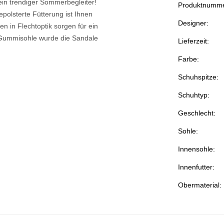
ein trendiger Sommerbegleiter!
Produktnumme
olsterte Fütterung ist Ihnen
Designer:
n in Flechtoptik sorgen für ein
n Gummisohle wurde die Sandale
Lieferzeit:
Farbe:
Schuhspitze:
Schuhtyp:
Geschlecht:
Sohle:
Innensohle:
Innenfutter:
Obermaterial: