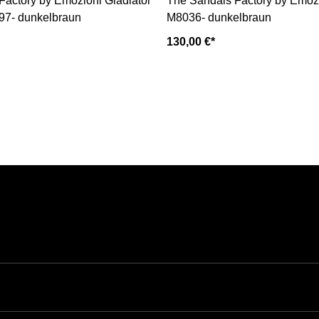
Factory by Emozioni Gladiator
The Sandals Factory by Emoz
97- dunkelbraun
M8036- dunkelbraun
130,00 €*