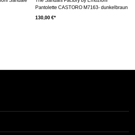
ioni Sandale
The Sandals Factory by Emozioni
Pantolette CASTORO M7163- dunkelbraun
130,00 €*