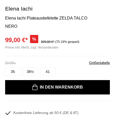
Elena Iachi
Elena Iachi Plateaustiefelette ZELDA TALCO
NERO
99,00 €*
%
399,00 €*
(75.19% gespart)
Preise inkl. MwSt. zzgl. Versandkosten
Größe
Größentabelle
35
38½
41
Bitte wählen Sie eine Größe
IN DEN WARENKORB
Kostenfreie Lieferung ab 50 € (DE & AT)