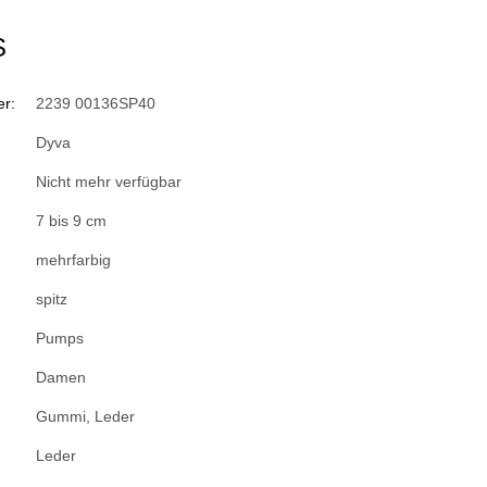
S
r:
2239 00136SP40
Dyva
Nicht mehr verfügbar
7 bis 9 cm
mehrfarbig
spitz
Pumps
Damen
Gummi, Leder
Leder