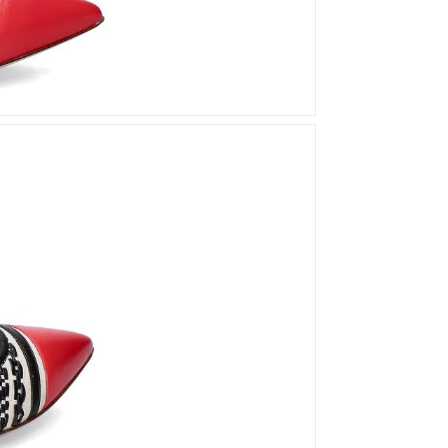
Mou
Kandahar
Moma
Kate Libertine
Mosaic
Kennel & Schmenger
N
Kroll
L
Nero Giardini
Nan-Ku Couture
La Badia
New Italia Shoes
O
Odare
Oscar Sport