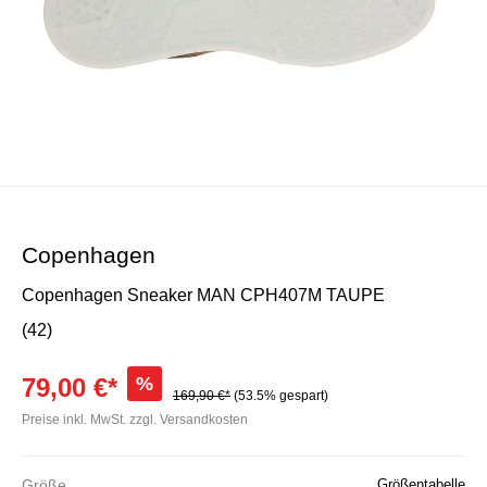
Copenhagen
Copenhagen Sneaker MAN CPH407M TAUPE
(42)
79,00 €*
%
169,90 €*
(53.5% gespart)
Preise inkl. MwSt. zzgl. Versandkosten
Größe
Größentabelle