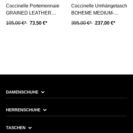
Coccinelle Portemonnaie
Coccinelle Umhängetasche
GRAINED LEATHER
BOHEME MEDIUM-
METALLIC SOFT-new
blanco/weiss
105,00 €*
73,50 €*
395,00 €*
237,00 €*
fucsia/pink
DAMENSCHUHE
HERRENSCHUHE
TASCHEN