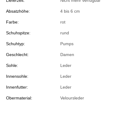
Lieferzeit:
Nicht mehr verfügbar
Absatzhöhe:
4 bis 6 cm
Farbe:
rot
Schuhspitze:
rund
Schuhtyp:
Pumps
Geschlecht:
Damen
Sohle:
Leder
Innensohle:
Leder
Innenfutter:
Leder
Obermaterial:
Veloursleder