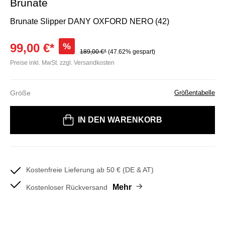
Brunate
Brunate Slipper DANY OXFORD NERO (42)
99,00 €*
%
189,00 €*
(47.62% gespart)
Preise inkl. MwSt. zzgl. Versandkosten
Größe
Größentabelle
Bitte wählen Sie eine Größe
IN DEN WARENKORB
Kostenfreie Lieferung ab 50 € (DE & AT)
Mehr
Kostenloser Rückversand