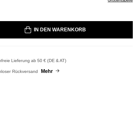
U
Größentabelle
Philippe Model
Pertini
The Extreme
Peperosa
Pollini
Thierry Rabotin
UGG Australia
Peter Kaiser
Tommy Hilfiger
Utile4
R
en Sie eine Größe
Pertini
Tooco
V
IN DEN WARENKORB
Pokemaoke
Tosca Blu
Pollini
Truman's
Reebok
Vadrony
Pomme d'Or
Voile Blanche
U
Pons Quintana
S
W
Pretty Ballerinas
freie Lieferung ab 50 € (DE & AT)
Prezioso Shoes
UGG Australia
Santoni
woody
R
Unisa
Scotch & Soda
Mehr
nloser Rückversand
unique
Salvatore Ferragamo
Ras
Unützer
Serafini
Rebecca White
Utile4
Reebok
Uzurii
Restelli
V
Roberto Festa
Rise Shoes
Rue Madam
ViaMailBag
S
Via Roma 15
Vicenza