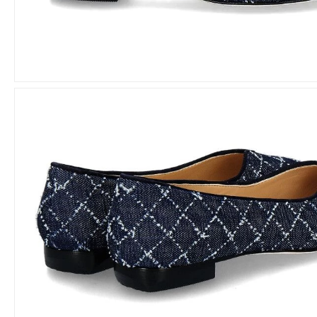
F
Canapé
Falke
Calpierre
Fernando Pensato
Camerlengo
fitflop
Candice Cooper
Flabelus
Casadei
Flower Mountain
Chanclas
Fortuna
Chantal 1962
Fru.it
Carol J.
Cromia