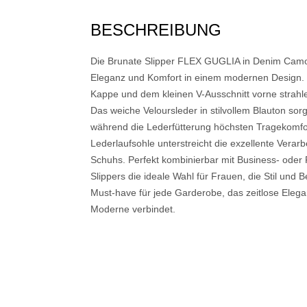
BESCHREIBUNG
Die Brunate Slipper FLEX GUGLIA in Denim Camos
Eleganz und Komfort in einem modernen Design. M
Kappe und dem kleinen V-Ausschnitt vorne strahle
Das weiche Veloursleder in stilvollem Blauton sorgt
während die Lederfütterung höchsten Tragekomfor
Lederlaufsohle unterstreicht die exzellente Verar
Schuhs. Perfekt kombinierbar mit Business- oder Fr
Slippers die ideale Wahl für Frauen, die Stil und 
Must-have für jede Garderobe, das zeitlose Eleg
Moderne verbindet.