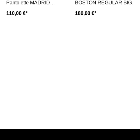
Pantolette MADRID
BOSTON REGULAR BIG
NORMAL BIG BUCKLE-
BUCKLE- mink tonal/ braun
110,00 €*
180,00 €*
python gray taupe