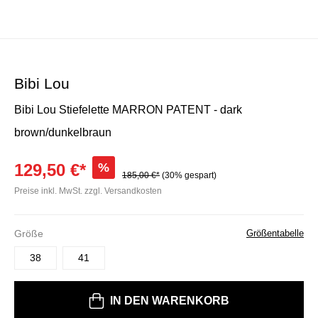
Bibi Lou
Bibi Lou Stiefelette MARRON PATENT - dark
brown/dunkelbraun
129,50 €*
%
185,00 €*
(30% gespart)
Preise inkl. MwSt. zzgl. Versandkosten
Größe
Größentabelle
38
41
Bitte wählen Sie eine Größe
IN DEN WARENKORB