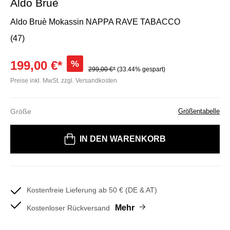
Aldo Bruè
Aldo Bruè Mokassin NAPPA RAVE TABACCO
(47)
199,00 €*
%
299,00 €*
(33.44% gespart)
Preise inkl. MwSt. zzgl. Versandkosten
Größe
Größentabelle
Bitte wählen Sie eine Größe
IN DEN WARENKORB
Kostenfreie Lieferung ab 50 € (DE & AT)
Mehr
Kostenloser Rückversand