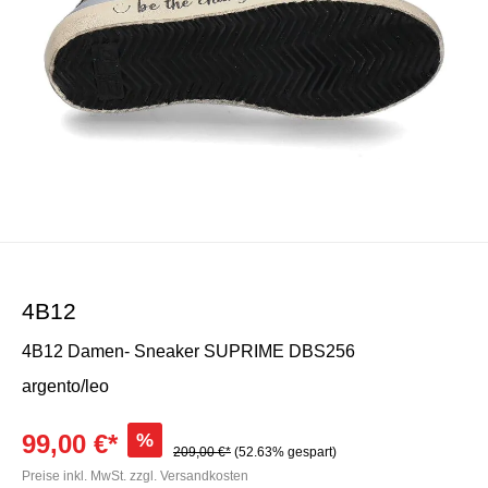
4B12
4B12 Damen- Sneaker SUPRIME DBS256
argento/leo
99,00 €*
%
209,00 €*
(52.63% gespart)
Preise inkl. MwSt. zzgl. Versandkosten