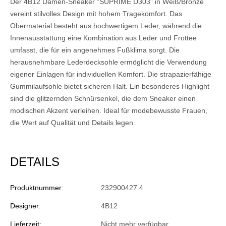
Der 4B12 Damen-Sneaker "SUPRIME D303" in Weiß/Bronze
vereint stilvolles Design mit hohem Tragekomfort. Das
Obermaterial besteht aus hochwertigem Leder, während die
Innenausstattung eine Kombination aus Leder und Frottee
umfasst, die für ein angenehmes Fußklima sorgt. Die
herausnehmbare Lederdecksohle ermöglicht die Verwendung
eigener Einlagen für individuellen Komfort. Die strapazierfähige
Gummilaufsohle bietet sicheren Halt. Ein besonderes Highlight
sind die glitzernden Schnürsenkel, die dem Sneaker einen
modischen Akzent verleihen. Ideal für modebewusste Frauen,
die Wert auf Qualität und Details legen.
DETAILS
Produktnummer:
232900427.4
Designer:
4B12
Lieferzeit:
Nicht mehr verfügbar