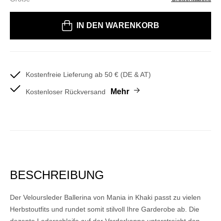
Bitte wählen Sie eine Größe
IN DEN WARENKORB
Kostenfreie Lieferung ab 50 € (DE & AT)
Mehr
Kostenloser Rückversand
BESCHREIBUNG
Der Veloursleder Ballerina von Mania in Khaki passt zu vielen
Herbstoutfits und rundet somit stilvoll Ihre Garderobe ab. Die
dezente Lederschleife auf der Vorderkappe unterstreicht den